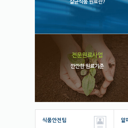
살균식품 원료란?
전문원료사업
깐깐한 원료기준
식품안전팀
알