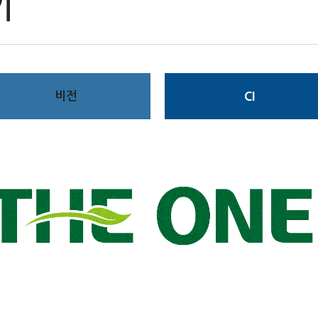
기
비전
CI