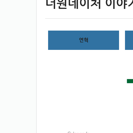
더원네이처 이야
연혁