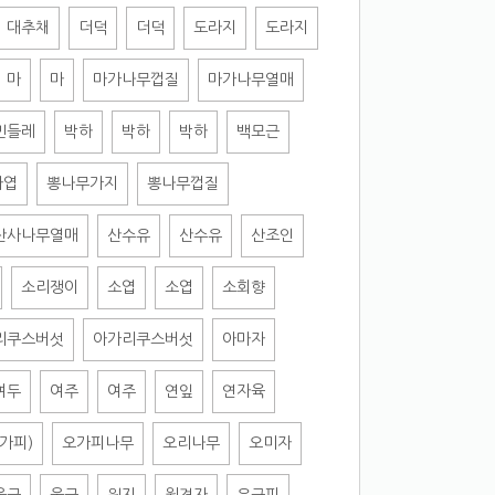
대추채
더덕
더덕
도라지
도라지
마
마
마가나무껍질
마가나무열매
민들레
박하
박하
박하
백모근
파엽
뽕나무가지
뽕나무껍질
산사나무열매
산수유
산수유
산조인
소리쟁이
소엽
소엽
소회향
리쿠스버섯
아가리쿠스버섯
아마자
여두
여주
여주
연잎
연자육
가피)
오가피나무
오리나무
오미자