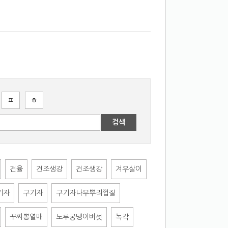
ㅍ
ㅎ
검색
건율
건조생강
건조생강
겨우살이
기자
구기자
구기자나무뿌리껍질
꾸찌뽕열매
노루궁뎅이버섯
녹각