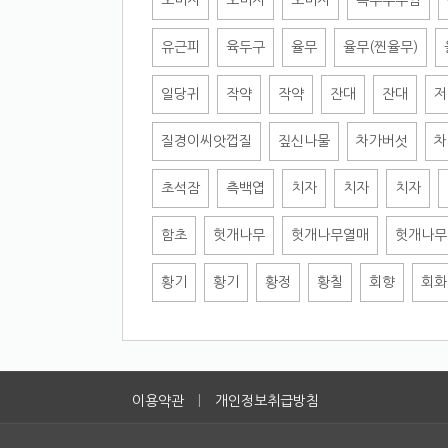
오미자
오미자
오미자
옥수수수염
유근피
육두구
율무
율무(찐율무)
일당귀
작약
작약
잔대
잔대
저
질경이씨앗껍질
짚신나물
차가버섯
차
초석잠
측백엽
치자
치자
치자
함초
헛개나무
헛개나무열매
헛개나무
황기
황기
황정
황칠
회향
회화
이용약관
|
개인정보취급방침