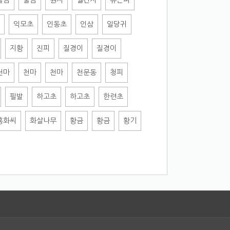
울금
울금
원지
월견자
유근피
익모초
인동초
인삼
일당귀
지황
진피
질경이
질경이
천마
천마
천마
천문동
청피
필발
하고초
하고초
한련초
홍화씨
화살나무
황금
황금
황기