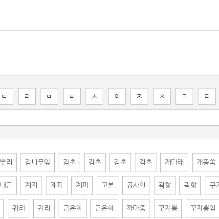
ㄷ
ㄹ
ㅁ
ㅂ
ㅅ
ㅇ
ㅈ
ㅊ
ㅋ
ㅌ
뿌리
감나무잎
감초
감초
감초
감초
개다래
개똥쑥
내금
계지
계피
계피
고본
공사인
곽향
곽향
구
귀리
귀리
금은화
금은화
까마중
꾸지뽕
꾸지뽕잎