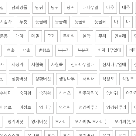
삼
닭의장풀
당귀
당귀
당귀
대나무잎
대추
대추
지감자
두충
둥굴레
둥굴레
둥굴레
둥굴레
마
마
문동
맥아
메밀
모과
목화씨
몰약
무씨
민들레
백출
백출
번행초
복분자
복분자
비자나무열매
비
자
사상자
사철쑥
사철쑥
산사나무열매
산사나무열매
섯
상황버섯
상황버섯
생강나무
서리태
석창포
석창포
수세미
숙지황
숙지황
신선초
싸주아리쑥
씀바귀
아가
어성초
어성초
엄나무
엉겅퀴
엉겅퀴뿌리
엉겅퀴뿌리
영지버섯
영지버섯
오가피
오가피(막오가피 )
오가피(진오