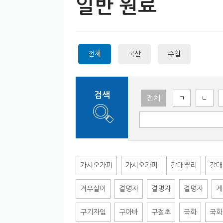
일반 원료
전체
국산
수입
검색
전체
ㄱ
ㄴ
가시오가피
가시오가피
갈대뿌리
갈대
겨우살이
결명자
결명자
결명자
계
구기자잎
구아바
구절초
국화
국화