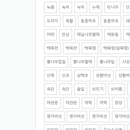
녹용
녹차
녹차
누에
닥나무
단
도라지
독활
동충하초
동충하초
돼
마테
만삼
매실나무열매
맥문동
맥
백목련
백목련
백복령
백복령(설복령)
뽕나무껍질
뽕나무열매
뽕나무잎
사상
산죽
산초
삼백초
상황버섯
상황버
속단
속단
솔잎
쇠뜨기
쇠비름
야관문
야관문
약쑥
약쑥
양강
영지버섯
영지버섯
영지버섯
영지버섯