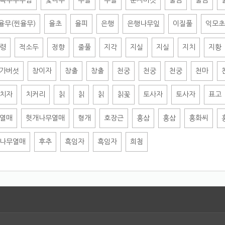
옥수수수염
옻나무
우슬
우슬
운지버섯
울금
울금
율무(찐율무)
율초
율피
은행
은행나무잎
이질풀
익모초
령
적소두
정향
줄풀
지각
지실
지실
지치
지황
가버섯
창이자
창출
창출
천궁
천궁
천궁
천마
치자
치커리
칡
칡
칡
칡꽃
토사자
토사자
표고
열매
헛개나무열매
형개
호장근
홍삼
홍삼
홍화씨
나무열매
후추
흑임자
흑임자
희첨