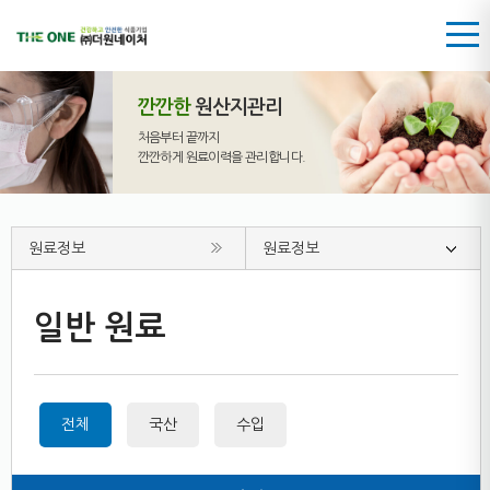
깐깐한
원산지관리
처음부터 끝까지
깐깐하게 원료이력을 관리합니다.
원료정보
원료정보
일반 원료
전체
국산
수입