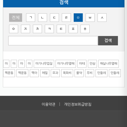
검색
전체
ㄱ
ㄴ
ㄷ
ㄹ
ㅁ
ㅂ
ㅅ
ㅇ
ㅈ
ㅊ
ㅋ
ㅌ
ㅍ
ㅎ
검색
마
마
마
마
마가나무껍질
마가나무열매
마테
만삼
매실나무열매
맥문동
맥문동
맥아
메밀
모과
목화씨
몰약
무씨
민들레
민들레
|
이용약관
개인정보취급방침